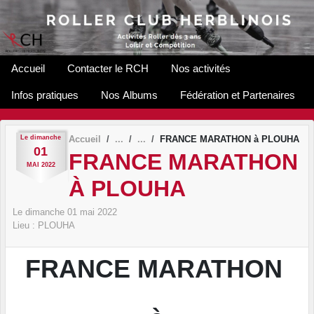
Panneau de gestion des cookies
Accueil
Contacter le RCH
Nos activités
Infos pratiques
Nos Albums
Fédération et Partenaires
Le
dimanche
Accueil
FRANCE MARATHON à PLOUHA
01
FRANCE MARATHON
MAI
2022
À PLOUHA
Le
dimanche
01
mai
2022
Lieu :
PLOUHA
FRANCE MARATHON