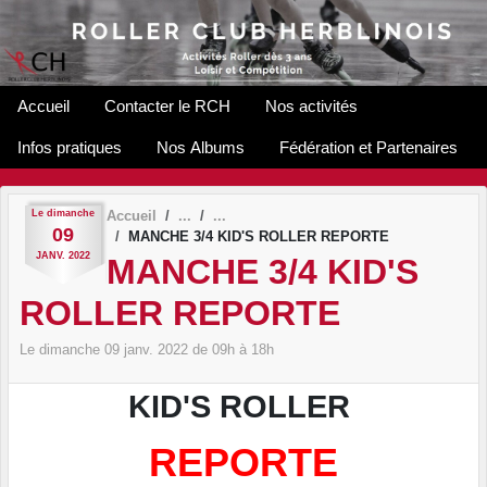
Panneau de gestion des cookies
Accueil
Contacter le RCH
Nos activités
Infos pratiques
Nos Albums
Fédération et Partenaires
Le
dimanche
Accueil
09
MANCHE 3/4 KID'S ROLLER REPORTE
JANV.
2022
MANCHE 3/4 KID'S
ROLLER REPORTE
Le
dimanche
09
janv.
2022
de 09h à 18h
KID'S ROLLER
REPORTE