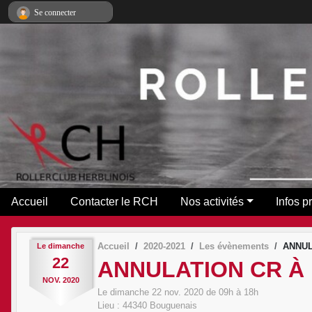
Panneau de gestion des cookies
Se connecter
Accueil
Contacter le RCH
Nos activités
Infos p
Accueil
2020-2021
Les évènements
ANNUL
Le
dimanche
22
ANNULATION CR À 
NOV.
2020
Le
dimanche
22
nov.
2020
de 09h à 18h
Lieu :
44340
Bouguenais