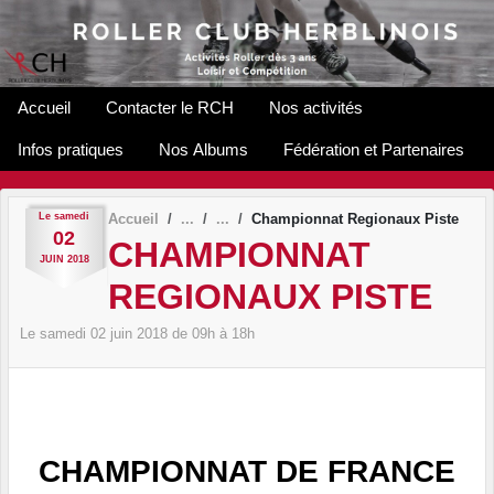
Panneau de gestion des cookies
Accueil
Contacter le RCH
Nos activités
Infos pratiques
Nos Albums
Fédération et Partenaires
Le
samedi
Accueil
Championnat Regionaux Piste
02
CHAMPIONNAT
JUIN
2018
REGIONAUX PISTE
Le
samedi
02
juin
2018
de 09h à 18h
CHAMPIONNAT DE FRANCE