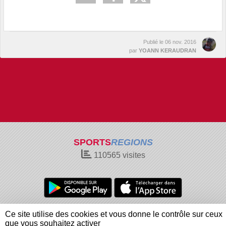
Publié le
06 nov. 2016
par
YOANN KERAUDRAN
SPORTS
REGIONS
110565
visites
Charte cookies
Gestion des cookies
Ce site utilise des cookies et vous donne le contrôle sur ceux
Informations légales
Signaler un contenu inapproprié
que vous souhaitez activer