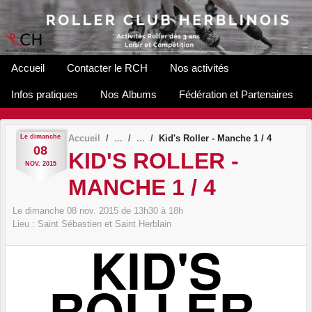
Panneau de gestion des cookies
Accueil
Contacter le RCH
Nos activités
Infos pratiques
Nos Albums
Fédération et Partenaires
Le
dimanche
Accueil
Kid's Roller - Manche 1 / 4
08
KID'S ROLLER -
NOV.
2015
MANCHE 1 / 4
Le
dimanche
08
nov.
2015
de 13h30 à 18h
Lieu :
Saint Sébastien et Saint Herblain
KID'S
ROLLER